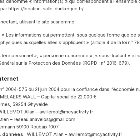
ès dénommé « Information(s) » qui correspondent à l'ensemble 
ar https://location-salle-dunkerque.fr/.
nectant, utilisant le site susnommé.
:
« Les informations qui permettent, sous quelque forme que ce so
physiques auxquelles elles s'appliquent » (article 4 de la loi n° 78
ère personnel », « personne concernée », « sous-traitant » et «
Général sur la Protection des Données (RGPD : n° 2016-679).
internet
loi n° 2004-575 du 21 juin 2004 pour la confiance dans l'économie n
LAERS WALL – Capital social de 22.000 €
urnes, 59254 Ghyvelde
ILLEMOT Allan – awillemot@mcyactivity.fr
ien – reseau.anavelos@gmail.com
lermann 59100 Roubaix 1007
s données :
WILLEMOT Allan – awillemot@mcyactivity.fr