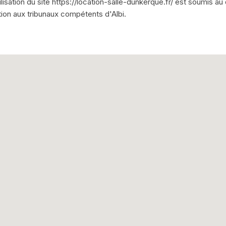
tilisation du site https://location-salle-dunkerque.fr/ est soumis au dr
ction aux tribunaux compétents d'Albi.