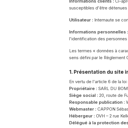
Informations clients :
Ci-apr
susceptibles d'être détenues p
Utilisateur :
Internaute se con
Informations personnelles 
l'identification des personnes 
Les termes « données à caract
sens défini par le Règlement 
1. Présentation du site 
En vertu de l'article 6 de la 
Propriétaire :
SARL DU BOMME
Siège social :
20, route de F
Responsable publication :
W
Webmaster :
CAPPON Sébast
Hébergeur :
OVH – 2 rue Kel
Délégué à la protection de