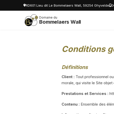
RD601 Lieu dit Le Bommelaers Wall, 59254 Ghyvelde
0
Domaine du
Bommelaers Wall
Conditions gé
Définitions
Client :
Tout professionnel ou 
morale, qui visite le Site obj
Prestations et Services :
htt
Contenu :
Ensemble des élémen